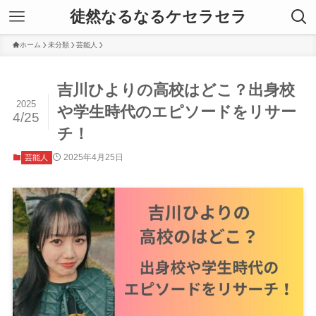
徒然なるなるケセラセラ
ホーム
未分類
芸能人
吉川ひよりの高校はどこ？出身校
2025
や学生時代のエピソードをリサー
4/25
チ！
2025年4月25日
芸能人