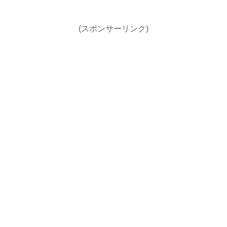
(スポンサーリンク)