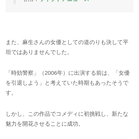
また、麻生さんの女優としての道のりも決して平
坦ではありませんでした。
「時効警察」（2006年）に出演する前は、「女優
を引退しよう」と考えていた時期もあったそうで
す。
しかし、この作品でコメディに初挑戦し、新たな
魅力を開花させることに成功。