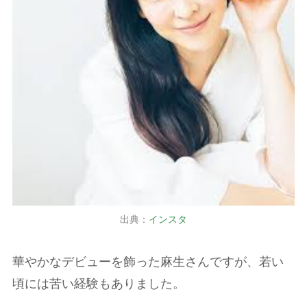
出典：
インスタ
華やかなデビューを飾った麻生さんですが、若い
頃には苦い経験もありました。