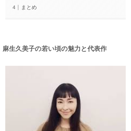
まとめ
麻生久美子の若い頃の魅力と代表作