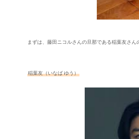
まずは、藤田ニコルさんの旦那である稲葉友さん
稲葉友（いなば ゆう）