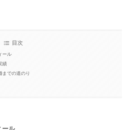
目次
ィール
実績
婚までの道のり
ィール