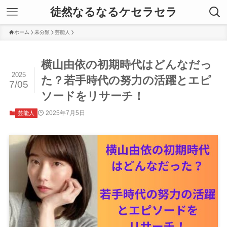
徒然なるなるケセラセラ
ホーム
未分類
芸能人
横山由依の初期時代はどんなだっ
2025
た？若手時代の努力の活躍とエピ
7/05
ソードをリサーチ！
2025年7月5日
芸能人