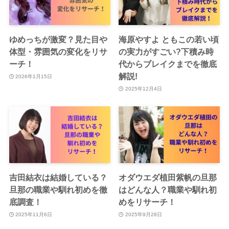
ゆめっちが激変？見た目や
海原やすよ ともこの若い頃
体型・雰囲気の変化をリサ
の実力がすごい?下積み時
ーチ！
代からブレイクまでを徹底
解説!
2026年1月15日
2025年12月4日
吉田結衣は結婚している？
オダウエダ植田紫帆の旦那
旦那の職業や馴れ初めを徹
はどんな人？職業や馴れ初
底調査！
めをリサーチ！
2025年11月6日
2025年9月28日