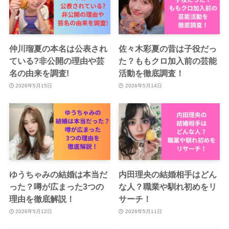
仲川瑠夏の本名は公表され
佐々木彩夏の昔は子役だっ
ている?非公開の理由や芸
た？ももクロ加入前の芸能
名の由来を調査!
活動を徹底調査！
2026年5月15日
2026年5月14日
ゆうちゃみの結婚は本当だ
内田理央の結婚相手はどん
った？噂が広まった3つの
な人？職業や馴れ初めをリ
理由を徹底解説！
サーチ！
2026年5月12日
2026年5月11日