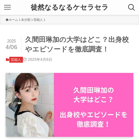
徒然なるなるケセラセラ
ホーム
未分類
芸能人
久間田琳加の大学はどこ？出身校
2025
4/06
やエピソードを徹底調査！
2025年4月6日
芸能人