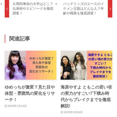
久間田琳加の大学はどこ？
バッテリィズのエースのイ
出身校やエピソードを徹底
ケメン父親はどんな人？年
調査！
齢や職業を徹底調査！
関連記事
ゆめっちが激変？見た目や
海原やすよ ともこの若い頃
体型・雰囲気の変化をリサ
の実力がすごい?下積み時
ーチ！
代からブレイクまでを徹底
解説!
2026年1月15日
2025年12月4日